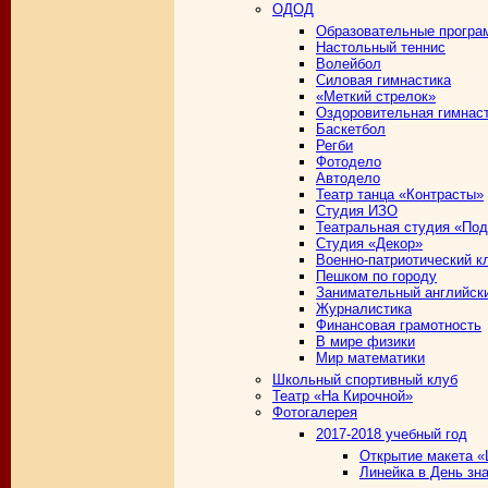
ОДОД
Образовательные програ
Настольный теннис
Волейбол
Силовая гимнастика
«Меткий стрелок»
Оздоровительная гимнас
Баскетбол
Регби
Фотодело
Автодело
Театр танца «Контрасты»
Студия ИЗО
Театральная студия «По
Студия «Декор»
Военно-патриотический к
Пешком по городу
Занимательный английск
Журналистика
Финансовая грамотность
В мире физики
Мир математики
Школьный спортивный клуб
Театр «На Кирочной»
Фотогалерея
2017-2018 учебный год
Открытие макета 
Линейка в День зн