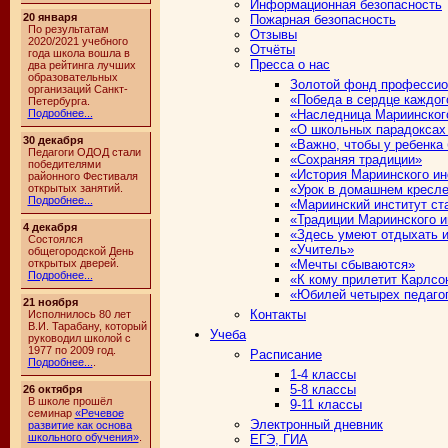
Информационная безопасность
20 января
Пожарная безопасность
По результатам
Отзывы
2020/2021 учебного
Отчёты
года школа вошла в
Пресса о нас
два рейтинга лучших
образовательных
Золотой фонд професси
организаций Санкт-
«Победа в сердце каждог
Петербурга.
Подробнее...
«Наследница Мариинског
«О школьных парадоксах и
30 декабря
«Важно, чтобы у ребенка
Педагоги ОДОД стали
«Сохраняя традиции»
победителями
«История Мариинского ин
районного Фестиваля
открытых занятий.
«Урок в домашнем кресл
Подробнее...
«Мариинский институт ст
«Традиции Мариинского и
4 декабря
«Здесь умеют отдыхать и
Состоялся
«Учитель»
общегородской День
открытых дверей.
«Мечты сбываются»
Подробнее...
«К кому прилетит Карлсо
«Юбилей четырех педаго
21 ноября
Контакты
Исполнилось 80 лет
В.И. Тарабану, который
Учеба
руководил школой с
1977 по 2009 год.
Расписание
Подробнее...
.
1-4 классы
5-8 классы
26 октября
В школе прошёл
9-11 классы
семинар
«Речевое
Электронный дневник
развитие как основа
школьного обучения»
.
ЕГЭ, ГИА