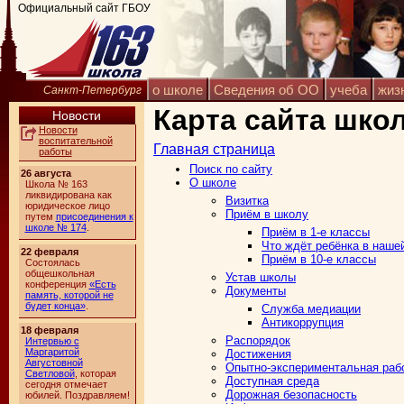
Официальный сайт ГБОУ
о школе
Сведения об ОО
учеба
жиз
Санкт-Петербург
Карта сайта шко
Новости
Новости
воспитательной
Главная страница
работы
Поиск по сайту
26 августа
О школе
Школа № 163
ликвидирована как
Визитка
юридическое лицо
Приём в школу
путем
присоединения к
школе № 174
.
Приём в 1-е классы
Что ждёт ребёнка в наше
22 февраля
Приём в 10-е классы
Состоялась
общешкольная
Устав школы
конференция
«Есть
Документы
память, которой не
будет конца»
.
Служба медиации
Антикоррупция
18 февраля
Распорядок
Интервью с
Маргаритой
Достижения
Августовной
Опытно-экспериментальная раб
Светловой
, которая
Доступная среда
сегодня отмечает
Дорожная безопасность
юбилей. Поздравляем!