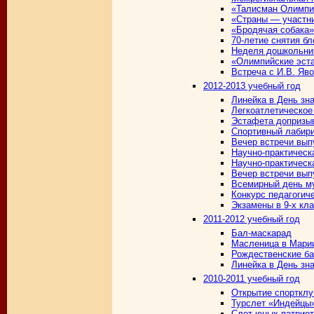
«Талисман Олимп
«Страны — участн
«Бродячая собака»
70-летие снятия б
Неделя дошкольни
«Олимпийские эст
Встреча с И.В. Яв
2012-2013 учебный год
Линейка в День зн
Легкоатлетическое
Эстафета допризы
Спортивный лабир
Вечер встречи вып
Научно-практическ
Научно-практическ
Вечер встречи вып
Всемирный день м
Конкурс педагогич
Экзамены в 9-х кл
2011-2012 учебный год
Бал-маскарад
Масленица в Марии
Рождественские б
Линейка в День зн
2010-2011 учебный год
Открытие спортклу
Турслет «Индейцы
Слет юных патрио