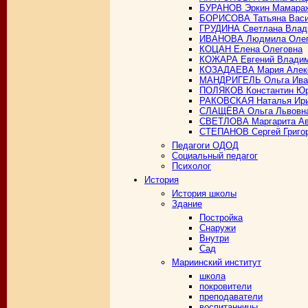
БУРАНОВ Эркин Мамара
БОРИСОВА Татьяна Васи
ГРУДИНА Светлана Влад
ИВАНОВА Людмила Олег
КОЦАН Елена Олеговна
КОЖАРА Евгений Владим
КОЗАДАЕВА Мария Алек
МАНДРИГЕЛЬ Ольга Ива
ПОЛЯКОВ Константин Ю
РАКОВСКАЯ Наталья Ири
СЛАЩЁВА Ольга Львовн
СВЕТЛОВА Маргарита Ав
СТЕПАНОВ Сергей Григо
Педагоги ОДОД
Социальный педагог
Психолог
История
История школы
Здание
Постройка
Снаружи
Внутри
Сад
Мариинский институт
школа
покровители
преподаватели
воспитанницы