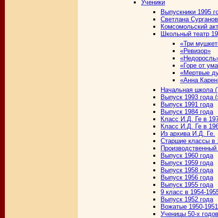
Ученики
Выпускники 1995 г
Светлана Сурганов
Комсомольский акт
Школьный театр 19
«Три мушкет
«Ревизор»
«Недоросль
«Горе от ум
«Мертвые д
«Анна Карен
Начальная школа (7
Выпуск 1993 года (
Выпуск 1991 года
Выпуск 1984 года
Класс И.Д. Ге в 19
Класс И.Д. Ге в 19
Из архива И.Д. Ге.
Старшие классы в 
Производственный 
Выпуск 1960 года
Выпуск 1959 года
Выпуск 1958 года
Выпуск 1956 года
Выпуск 1955 года
9 класс в 1954-195
Выпуск 1952 года
Вожатые 1950-1951 
Ученицы 50-х годо