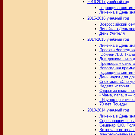
2016-2017 учебный год
Годовщина снятия 
Линейка в День зн
2015-2016 учебный год
Всероссийский се
Линейка в День зн
День Учителя
2014-2015 учебный год
Линейка в День зн
Проект «Наследни
Юбилей Л.В. Ткал
Дни дошкольника 
Премьера мюзикла
Новогодняя премье
Годовщина снятия 
День науки для до
Спектакль «Снегур
Неделя истории
Открытие школьног
«Мама, папа, я — 
I Научно-практиче
70 лет Победы
2013-2014 учебный год
Линейка в День зн
Соревнования юны
Семинар К.Ю. Пол
Встреча с ветеран
Межрегиональная н