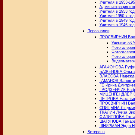
Учителя в 1953-19
Администрация шко
Учителя в 1953 год
Учителя 1950-х год
Учителя в 1949 год
Учителя в 1946 год
Персоналии
ПРОСВИРНИН Вале
Ученики об 
Фотогалерея
Фотогалерея
Фотогалерея
Видеоматер
АГАФОНОВА Руфин
БАЖЕНОВА Ольга 
ВЛАСОВА Надежда
ГАМАНОВ Валенти
ГЕ Ирина Дмитрие
ГРОДЗЕНЧИК Раф
МИЦЕНГЕНДЛЕР С
ПЕТРОВА Наталья
ПРОСВИРНИН Вале
СПИЦЫНА Людмил
ТКАЛИЧ Луиза Вик
ФИЛИППОВА Татья
ШАГУНОВА Тамара
ШНИРМАН Эдда Ни
Ветераны