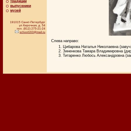
традиции
выпускники
музей
191015 Санкт-Петербург
ул Кирочная, д. 54
тел. (812) 275-21-24
school163@mail.ru
Слева направо:
Цибарова Наталья Николаевна (завуч
Зиненкова Тамара Владимировна (дир
Титаренко Любось Александровна (зав