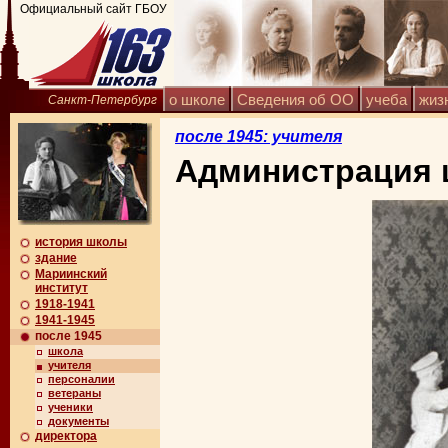
Официальный сайт ГБОУ
о школе
Сведения об ОО
учеба
жиз
Санкт-Петербург
после 1945: учителя
Администрация 
история школы
здание
Мариинский
институт
1918-1941
1941-1945
после 1945
школа
учителя
персоналии
ветераны
ученики
документы
директора