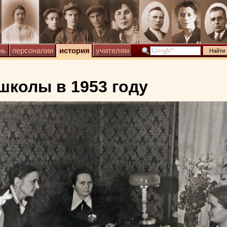
нь
персоналии
история
учителям
школы в 1953 году