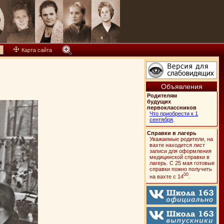
Карта сайта
Объявления
Родителям
будущих
первоклассников
Что приобрести к 1
сентября
.
Справки в лагерь
Уважаемые родители, на
вахте находится лист
записи для оформления
медицинской справки в
лагерь. C 25 мая готовые
справки пожно получить
00
на вахте с 14
.