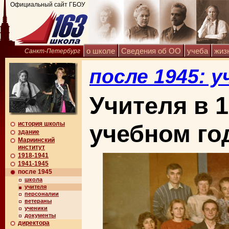
Официальный сайт ГБОУ
о школе
Сведения об ОО
учеба
жиз
Санкт-Петербург
после 1945: 
Учителя в 1
история школы
учебном го
здание
Мариинский
институт
1918-1941
1941-1945
после 1945
школа
учителя
персоналии
ветераны
ученики
документы
директора