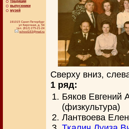
традиции
выпускники
музей
191015 Санкт-Петербург
ул Кирочная, д. 54
тел. (812) 275-21-24
school163@mail.ru
Сверху вниз, слев
1 ряд:
Бяков Евгений 
(физкультура)
Лантвоева Елен
Ткалич Луиза В