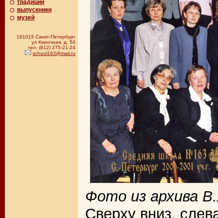
традиции
выпускники
музей
191015 Санкт-Петербург
ул Кирочная, д. 54
тел. (812) 275-21-24
school163@mail.ru
Фото из архива В.
Сверху вниз, слев