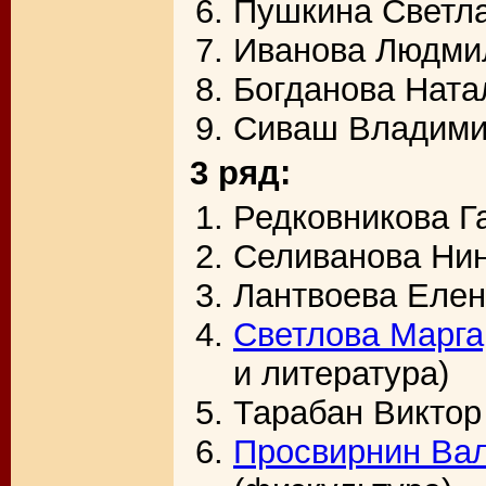
Пушкина Светла
Иванова Людмил
Богданова Ната
Сиваш Владимир
3 ряд:
Редковникова Г
Селиванова Нин
Лантвоева Елен
Светлова Марга
и литература)
Тарабан Виктор
Просвирнин Ва