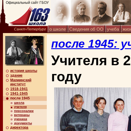
Официальный сайт ГБОУ
о школе
Сведения об ОО
учеба
жиз
Санкт-Петербург
после 1945: 
Учителя в 
история школы
году
здание
Мариинский
институт
1918-1941
1941-1945
после 1945
школа
учителя
персоналии
ветераны
ученики
документы
директора