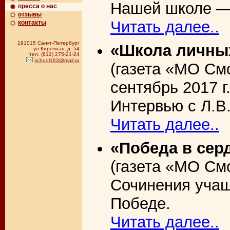
Нашей школе — 
пресса о нас
отзывы
Читать далее..
контакты
191015 Санкт-Петербург
«Школа личных
ул Кирочная, д. 54
тел. (812) 275-21-24
school163@mail.ru
(газета «МО См
сентябрь 2017 г.
Интервью с Л.В
Читать далее..
«Победа в сер
(газета «МО Смо
Сочинения учащ
Победе.
Читать далее..