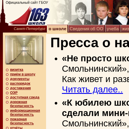
Официальный сайт ГБОУ
о школе
Сведения об ОО
учеба
жи
Санкт-Петербург
Пресса о н
«Не просто шк
Смольнинский», 
визитка
приём в школу
Как живет и ра
документы
распорядок
Читать далее..
достижения
ОЭР
доступная среда
«К юбилею шк
дорожная
безопасность
сделали мини-
информационная
безопасность
пожарная
Смольнинский», 
безопасность
отчёты