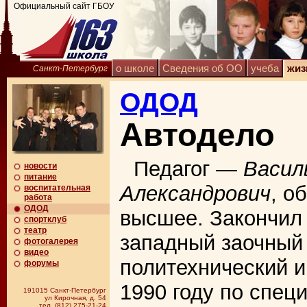
Официальный сайт ГБОУ
о школе
Сведения об ОО
учеба
жиз
Санкт-Петербург
ОДОД
Автодело
Педагог —
Васил
новости
питание
Александрович
, о
воспитательная
работа
ОДОД
высшее. Закончил
спортклуб
театр
западный заочный
фотогалерея
видео
политехнический и
форумы
1990 году по спец
191015 Санкт-Петербург
ул Кирочная, д. 54
тел. (812) 275-21-24