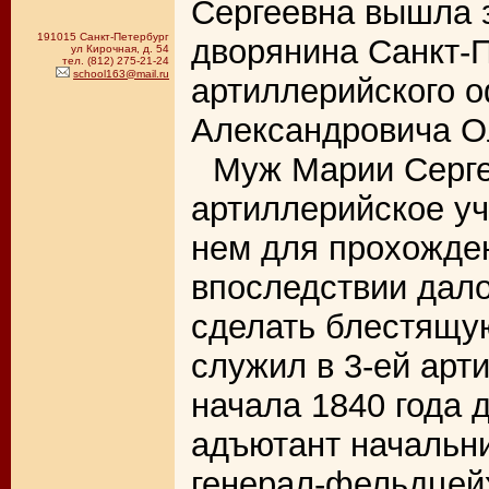
Сергеевна вышла 
191015 Санкт-Петербург
дворянина Санкт-П
ул Кирочная, д. 54
тел. (812) 275-21-24
school163@mail.ru
артиллерийского 
Александровича О
Муж Марии Серге
артиллерийское уч
нем для прохожден
впоследствии дал
сделать блестящую
служил в 3-ей арт
начала 1840 года 
адъютант начальн
генерал-фельдцей