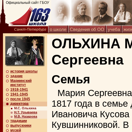
Официальный сайт ГБОУ
о школе
Сведения об ОО
учеба
жиз
Санкт-Петербург
ОЛЬХИНА 
Сергеевна
история школы
Семья
здание
Мариинский
институт
1918-1941
Мария Сергеевна
1941-1945
после 1945
1817 года в семье
директора
М.С. Ольхина
Ивановича Кусова
Н.Т. Урываева
М.В. Назарова
традиции
Кувшинниковой. В 
выпускники
музей