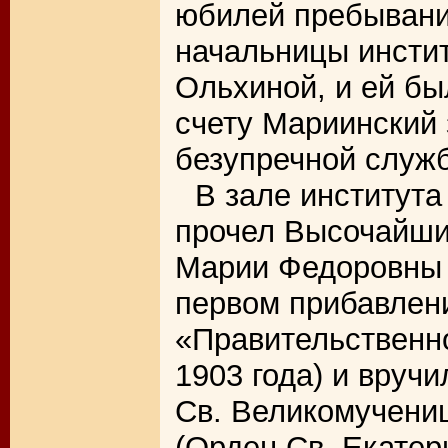
юбилей пребывани
начальницы инсти
Ольхиной, и ей б
счету Мариинский 
безупречной служ
В зале институт
прочел Высочайши
Марии Федоровны 
первом прибавлен
«Правительственно
1903 года) и вруч
Св. Великомучениц
(Орден Св. Екатер