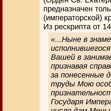
предназначен толь
(императорской) кр
Из рескрипта от 14
«...Ныне в знам
исполнившегося
Вашей в занима
признавая спра
за понесенные 
труды Мою осо
признательность
Государя Импер
число дам Мень