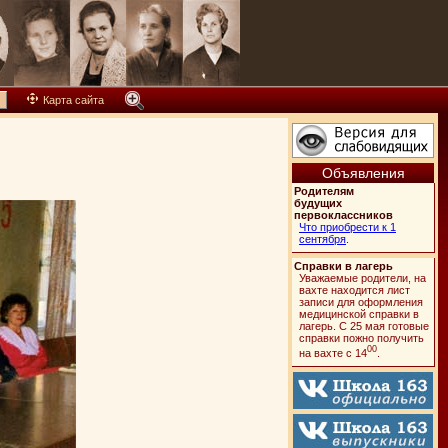
Карта сайта
Объявления
Родителям
будущих
первоклассников
Что приобрести к 1
сентября
.
Справки в лагерь
Уважаемые родители, на
вахте находится лист
записи для оформления
медицинской справки в
лагерь. C 25 мая готовые
справки пожно получить
00
на вахте с 14
.