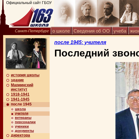
Официальный сайт ГБОУ
о школе
Сведения об ОО
учеба
жиз
Санкт-Петербург
после 1945: учителя
Последний звоно
история школы
здание
Мариинский
институт
1918-1941
1941-1945
после 1945
школа
учителя
ветераны
персоналии
ученики
документы
директора