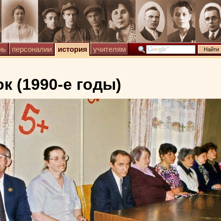
нь
персоналии
история
учителям
к (1990-е годы)