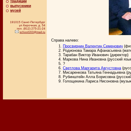
традиции
выпускники
музей
191015 Санкт-Петербург
ул Кирочная, д. 54
тел. (812) 275-21-24
school163@mail.ru
Справа налево:
Просвирнин Валентин Семенович
(физ
Родионова Тамара Афанасьевна (мат
Тарабан Виктор Иванович (директор)
Маркова Нина Ивановна (русский язык
?
Светлова Маргарита Августовна
(русс
Мисаренкова Татьяна Геннадьевна (ру
Рубинштейн Алла Борисовна (русский
Голощекина Лариса Нисоновна (музык