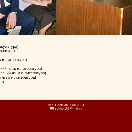
культура)
ематика)
 и литература)
кий язык и литература)
сский язык и литература)
 язык и литература)
а)
© К. Поляков 2008-2024
school163@mail.ru