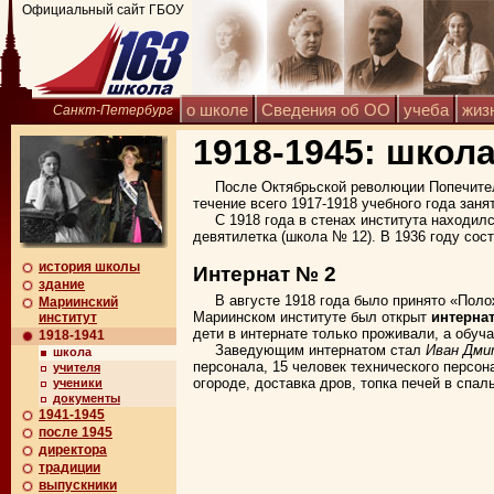
Официальный сайт ГБОУ
о школе
Сведения об ОО
учеба
жиз
Санкт-Петербург
1918-1945: школ
После Октябрьской революции Попечител
течение всего 1917-1918 учебного года зан
С 1918 года в стенах института находил
девятилетка (школа № 12). В 1936 году сос
история школы
Интернат № 2
здание
В августе 1918 года было принято «Поло
Мариинский
Мариинском институте был открыт
интерна
институт
дети в интернате только проживали, а обуч
1918-1941
Заведующим интернатом стал
Иван Дми
школа
персонала, 15 человек технического персон
учителя
огороде, доставка дров, топка печей в спа
ученики
документы
1941-1945
после 1945
директора
традиции
выпускники