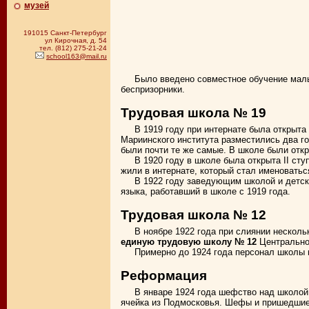
музей
191015 Санкт-Петербург
ул Кирочная, д. 54
тел. (812) 275-21-24
school163@mail.ru
Было введено совместное обучение мальч
беспризорники.
Трудовая школа № 19
В 1919 году при интернате была открыта
Мариинского института разместились два г
были почти те же самые. В школе были откр
В 1920 году в школе была открыта II сту
жили в интернате, который стал именовать
В 1922 году заведующим школой и детс
языка, работавший в школе с 1919 года.
Трудовая школа № 12
В ноябре 1922 года при слиянии нескол
единую трудовую школу № 12
Центрально
Примерно до 1924 года персонал школы 
Реформация
В январе 1924 года шефство над школой
ячейка из Подмосковья. Шефы и пришедшие 