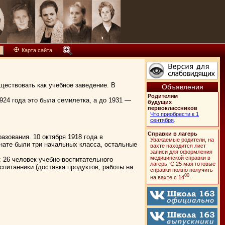
Карта сайта
ествовать как учебное заведение. В
Объявления
Родителям
924 года это была семилетка, а до 1931 —
будущих
первоклассников
Что приобрести к 1
сентября
.
Справки в лагерь
азования. 10 октября 1918 года в
Уважаемые родители, на
рнате были три начальных класса, остальные
вахте находится лист
записи для оформления
медицинской справки в
: 26 человек учебно-воспитательного
лагерь. C 25 мая готовые
спитанники (доставка продуктов, работы на
справки пожно получить
00
на вахте с 14
.