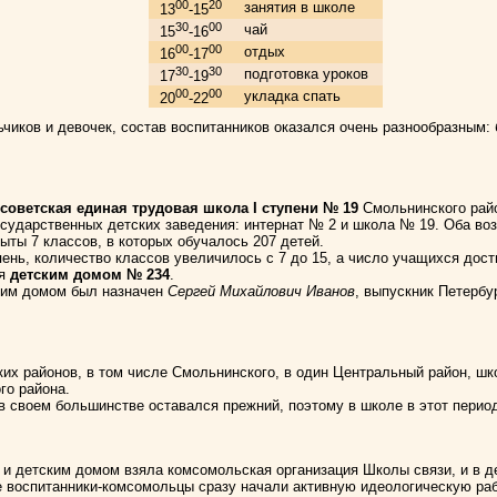
00
20
занятия в школе
13
-15
30
00
чай
15
-16
00
00
отдых
16
-17
30
30
подготовка уроков
17
-19
00
00
укладка спать
20
-22
иков и девочек, состав воспитанников оказался очень разнообразным: 
советская единая трудовая школа I ступени № 19
Смольнинского райо
осударственных детских заведения: интернат № 2 и школа № 19. Оба во
ыты 7 классов, в которых обучалось 207 детей.
пень, количество классов увеличилось с 7 до 15, а число учащихся дост
ся
детским домом № 234
.
ким домом был назначен
Сергей Михайлович Иванов
, выпускник Петербу
ьких районов, в том числе Смольнинского, в один Центральный район, 
го района.
в своем большинстве оставался прежний, поэтому в школе в этот период
 и детским домом взяла комсомольская организация Школы связи, и в 
воспитанники-комсомольцы сразу начали активную идеологическую раб