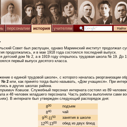
нь
персоналии
история
учителям
а
ьский Совет был распущен, однако Мариинский институт продолжал сущ
ятия продолжались, и в мае 1918 года состоялся последний выпуск.
ся детский дом № 2, а в 1919 году открылось трудовая школа № 19. До 1
тоялся первый выпуск десятого класса.
жение о единой трудовой школе», с которого началась реорганизации обр
т № 2
или, как принято тогда было называть, «Дом учащихся». При инте
ались в других школах района.
триевич Ковшов
. Служебный персонал интерната состоял из 89 человек
ала и 48 человек младшего персонала. Часть работы выполняли сами во
льнях). В интернате был утвержден следующий распорядок дня:
00
подъем
8
40
чай
8
30
50
занятия в школе
9
-11
00
00
обед из двух блюд
12
-13