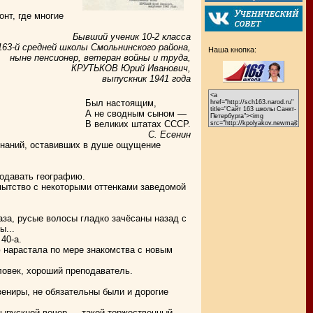
нт, где многие
Бывший ученик 10-2 класса
163-й средней школы Смольнинского района,
Наша кнопка:
ныне пенсионер, ветеран войны и труда,
КРУТЬКОВ Юрий Иванович,
выпускник 1941 года
Был настоящим,
А не сводным сыном —
В великих штатах СССР.
С. Есенин
инаний, оставивших в душе ощущение
подавать географию.
пытство с некоторыми оттенками заведомой
аза, русые волосы гладко зачёсаны назад с
ы...
40-а.
 нарастала по мере знакомства с новым
овек, хороший преподаватель.
вениры, не обязательны были и дорогие
выпускной вечер — такой торжественный,