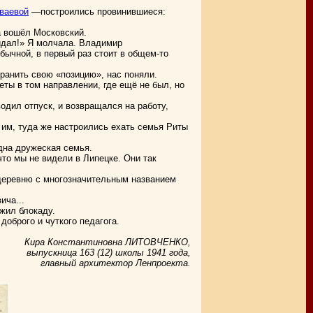
ываевой
—построились провинившиеся:
а вошёл Московский.
идал!» Я молчала. Владимир
бычной, в первый раз стоит в общем-то
хранить свою «позицию», нас поняли.
ты в том направлении, где ещё не был, но
водил отпуск, и возвращался на работу,
е им, туда же настроились ехать семья Риты
дна дружеская семья.
что мы не видели в Липецке. Они так
ю деревню с многозначительным названием
ича...
жил блокаду.
доброго и чуткого педагога.
Кира Константиновна ЛИТОВЧЕНКО,
выпускница 163 (12) школы 1941 года,
главный архитектор Ленпроекта.