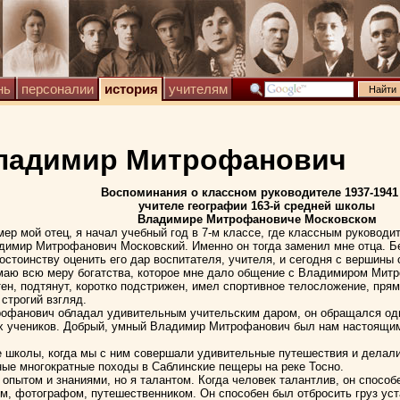
нь
персоналии
история
учителям
адимир Митрофанович
Воспоминания о классном руководителе 1937-1941 
учителе географии 163-й средней школы
Владимире Митрофановиче Московском
умер мой отец, я начал учебный год в 7-м классе, где классным руковод
димир Митрофанович Московский. Именно он тогда заменил мне отца. Б
остоинству оценить его дар воспитателя, учителя, и сегодня с вершины 
маю всю меру богатства, которое мне дало общение с Владимиром Мит
тен, подтянут, коротко подстрижен, имел спортивное телосложение, пря
строгий взгляд.
фанович обладал удивительным учительским даром, он обращался одн
их учеников. Добрый, умный Владимир Митрофанович был нам настоящи
е школы, когда мы с ним совершали удивительные путешествия и делал
ные многократные походы в Саблинские пещеры на реке Тосно.
опытом и знаниями, но я талантом. Когда человек талантлив, он способе
, фотографом, путешественником. Он способен был отбросить груз уст