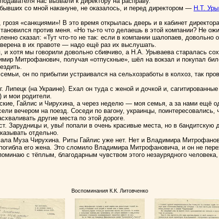
подавателя нас вызвали к директору на расправу.
, бывших со мной накануне, не оказалось, и перед директором —
Н.Т. Ур
, грозя «санкциями»! В это время открылась дверь и в кабинет директор
тановился против меня. «Но ты-то что делаешь в этой компании? Не ож
енно сказал: «Тут что-то не так: если в компании шалопаев, довольно о
уверена в их правоте — надо ещё раз их выслушать.
, и хотя мы говорили довольно сбивчиво, а Н.А. Урываева старалась со
мир Митрофанович, получая «отпускные», шёл на вокзал и покупал биле
ездить.
 семьи, он по прибытии устраивался на сельхозработы в колхоз, так про
. Липецк (на Украине). Ехал он туда с женой и дочкой и, сагитированны
 и мои родители.
ские, Гайлис и Чирухина, а через неделю — моя семья, а за нами ещё о
ели вечером на поезд. Соседи по вагону, украинцы, поинтересовались, 
асхваливать другие места по этой дороге.
ст. Зарудницы и, увы! попали в очень красивые места, но в бандитску
казывать отдельно.
ла Муза Чирухина. Риты Гайлис уже нет. Нет и Владимира Митрофанов
 погибла его жена. Это сломило Владимира Митрофановича, и он не пере
поминаю с тёплым, благодарным чувством этого незаурядного человека, 
Воспоминания К.К. Литовченко