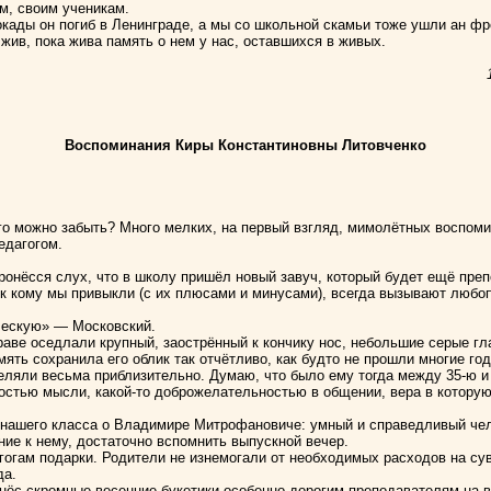
м, своим ученикам.
кады он погиб в Ленинграде, а мы со школьной скамьи тоже ушли ан фро
 жив, пока жива память о нем у нас, оставшихся в живых.
Воспоминания Киры Конcтантиновны Литовченко
го можно забыть? Много мелких, на первый взгляд, мимолётных воспом
едагогом.
пронёсся слух, что в школу пришёл новый завуч, который будет ещё пре
к кому мы привыкли (с их плюсами и минусами), всегда вызывают любо
ческую» — Московский.
праве оседлали крупный, заострённый к кончику нос, небольшие серые гл
ть сохранила его облик так отчётливо, как будто не прошли многие год
ляли весьма приблизительно. Думаю, что было ему тогда между 35-ю и 
востью мысли, какой-то доброжелательностью в общении, вера в которую
 нашего класса о Владимире Митрофановиче: умный и справедливый чел
ие к нему, достаточно вспомнить выпускной вечер.
гогам подарки. Родители не изнемогали от необходимых расходов на су
да.
инёс скромные весенние букетики особенно дорогим преподавателям на 