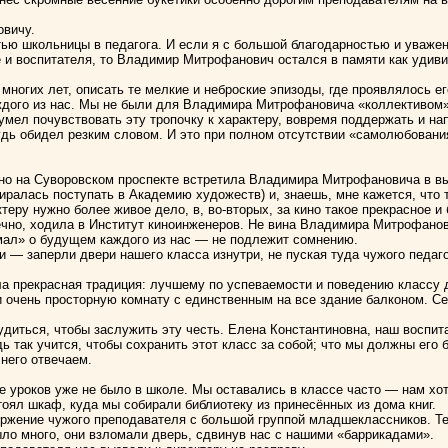
вичу.
тью школьницы в педагога. И если я с большой благодарностью и уваж
е и воспитателя, то Владимир Митрофанович остался в памяти как удив
 многих лет, описать те мелкие и неброские эпизоды, где проявлялось е
ждого из нас. Мы не были для Владимира Митрофановича «коллективом
 умел почувствовать эту тропочку к характеру, вовремя поддержать и на
будь обидел резким словом. И это при полном отсутствии «самолюбован
но на Суворовском проспекте встретила Владимира Митрофановича в вы
биралась поступать в Академию художеств) и, знаешь, мне кажется, чт
ктеру нужно более живое дело, в, во-вторых, за кино такое прекрасное 
ечно, ходила в Институт киноинженеров. Не вина Владимира Митрофанови
умал» о будущем каждого из нас — не подлежит сомнению.
 — заперли двери нашего класса изнутри, не пуская туда чужого педаг
ыла прекрасная традиция: лучшему по успеваемости и поведению классу
и очень просторную комнату с единственным на все здание балконом. С
диться, чтобы заслужить эту честь. Елена Константиновна, наш воспит
ь так учится, чтобы сохранить этот класс за собой; что мы должны его 
 него отвечаем.
 уроков уже не было в школе. Мы оставались в классе часто — нам хот
оял шкаф, куда мы собирали библиотеку из принесённых из дома книг.
оржение чужого преподавателя с большой группой младшеклассников. Тем
ыло много, они взломали дверь, сдвинув нас с нашими «баррикадами».