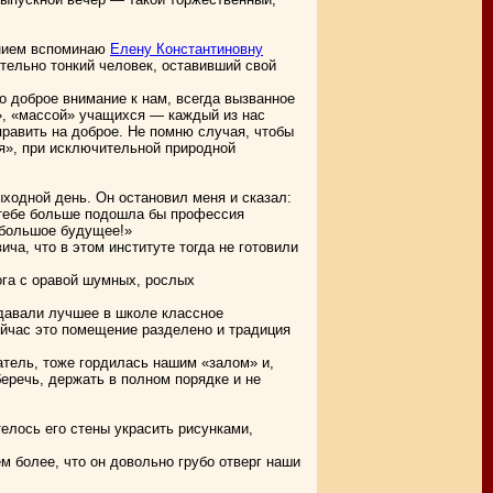
ением вспоминаю
Елену Константиновну
ительно тонкий человек, оставивший свой
го доброе внимание к нам, всегда вызванное
», «массой» учащихся — каждый из нас
править на доброе. Не помню случая, чтобы
ия», при исключительной природной
ходной день. Он остановил меня и сказал:
о тебе больше подошла бы профессия
и большое будущее!»
ча, что в этом институте тогда не готовили
ога с оравой шумных, рослых
 давали лучшее в школе классное
ейчас это помещение разделено и традиция
атель, тоже гордилась нашим «залом» и,
беречь, держать в полном порядке и не
елось его стены украсить рисунками,
 более, что он довольно грубо отверг наши