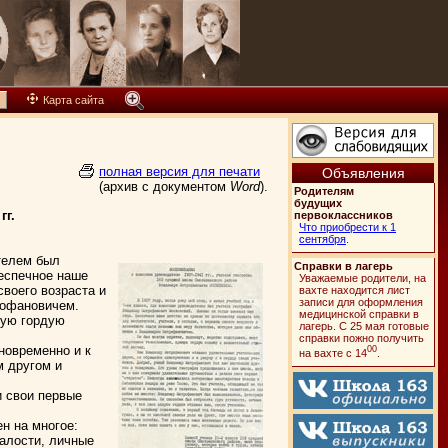
Карта сайта
полная версия для печати
Объявления
(архив с документом
Word
).
Родителям
будущих
гг.
первоклассников
Что приобрести к 1
сентября
.
ителем был
Справки в лагерь
еспечное наше
Уважаемые родители, на
своего возраста и
вахте находится лист
записи для оформления
рофановичем.
медицинской справки в
мую гордую
лагерь. C 25 мая готовые
справки пожно получить
овременно и к
00
на вахте с 14
.
м другом и
и свои первые
н на многое:
алости, личные