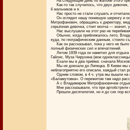
На следующий день по жалобе этого пре
Как-то так случилось, что двух девочек
6 мальчиков и я.
Нас просто не стали слушать и отчитали
Он оглядел нашу поникшую шеренгу и ос
Митрофанович, обращаясь к директору, медл
серьёзная девочка, стоит молча — значит, 
Нас выслушали на этот раз не перебивая
Обычно, когда приближалось лето, Влади
куда, по географическим данным, стоило съ
Как он рассказывал, пока у него не было
полный физических сил и впечатлений.
Летом 1939 года он наметил для отдыха г
Гайлис, Муза Чирухина (мои одноклассницы)
Ехали мы в два приёма: сначала Москов
Мы не доехали до Липецка. В Киеве мы с
неблагоприятно его описали, каждый стал р
Одним словом, в 4 ч. утра мы вышли на 
«Баламутовка». О пережитом там надо расс
А с Владимиром Митрофановичем отдыха
Мне рассказывали, что при артобстреле
Прошли десятилетия, но я до сих пор вс