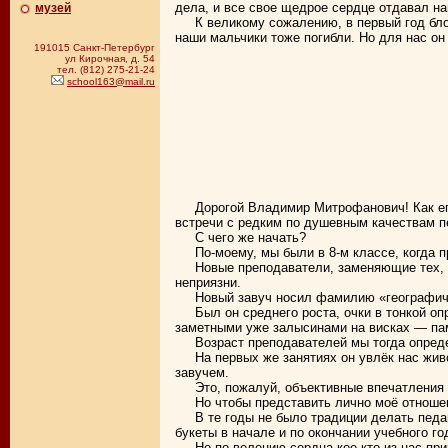
дела, и все свое щедрое сердце отдавал на
музей
К великому сожалению, в первый год бло
наши мальчики тоже погибли. Но для нас он
191015 Санкт-Петербург
ул Кирочная, д. 54
тел. (812) 275-21-24
school163@mail.ru
Дорогой Владимир Митрофанович! Как е
встречи с редким по душевным качествам п
С чего же начать?
По-моему, мы были в 8-м классе, когда 
Новые преподаватели, заменяющие тех, 
неприязни.
Новый завуч носил фамилию «географи
Был он среднего роста, очки в тонкой о
заметными уже залысинами на висках — памя
Возраст преподавателей мы тогда опреде
На первых же занятиях он увлёк нас жи
завучем.
Это, пожалуй, объективные впечатления
Но чтобы представить лично моё отношен
В те годы не было традиции делать педа
букеты в начале и по окончании учебного го
Но по велению сердца кое-кто из нас пр