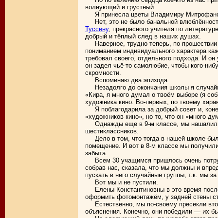
волнующий и грустный.
Я принесла цветы Владимиру Митрофано
Нет, это не было банальной влюблённос
Туссину
, прекрасного учителя по литератур
добрый и тёплый след в наших душах.
Наверное, трудно теперь, по прошествии
пониманием индивидуального характера ка
требовал своего, отдельного подхода. И он
он задел чьё-то самолюбие, чтобы кого-ни
скромности.
Вспоминаю два эпизода.
Незадолго до окончания школы я случай
«Кира, я много думал о твоём выборе (я со
художника кино. Во-первых, по твоему хара
Я поблагодарила за добрый совет и, кон
«художников кино», но то, что он «много д
Однажды еще в 9-м классе, мы нашалили
шестиклассников.
Дело в том, что тогда в нашей школе б
помещение. И вот в 8-м классе мы получил
забыта.
Всем 30 учащимся пришлось очень потру
собрав нас, сказала, что мы должны и впред
пускать в него случайные группы, т.к. мы за
Вот мы и не пустили.
Елены Константиновны в это время после
оформить фотомонтажём, у задней стены ст
Естественно, мы по-своему пресекли вт
объяснения. Конечно, они победили — их б