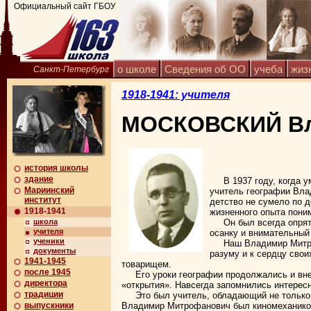
Официальный сайт ГБОУ
о школе
Сведения об ОО
учеба
жиз
Санкт-Петербург
1918-1941: учителя
МОСКОВСКИЙ Вл
история школы
здание
В 1937 году, когда 
Мариинский
учитель географии Вла
институт
детство не сумело по д
1918-1941
жизненного опыта пони
школа
Он был всегда опря
учителя
осанку и внимательный 
ученики
Наш Владимир Митро
документы
разуму и к сердцу сво
1941-1945
товарищем.
после 1945
Его уроки географии продолжались и вн
директора
«открытия». Навсегда запомнились интерес
традиции
Это был учитель, обладающий не только 
выпускники
Владимир Митрофанович был киномехаником