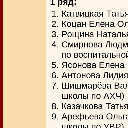
1 ряд:
Катвицкая Тать
Коцан Елена Ол
Рощина Наталья
Смирнова Людми
по воспитально
Ясонова Елена 
Антонова Лидия
Шишмарёва Вале
школы по АХЧ)
Казачкова Тать
Арефьева Ольга
школы по УВР)