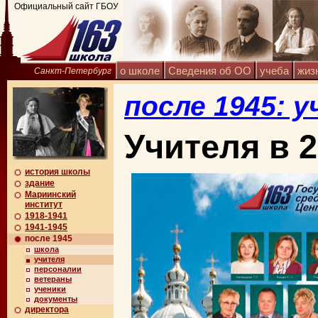
Официальный сайт ГБОУ
о школе
Сведения об ОО
учеба
жиз
Санкт-Петербург
после 1945: 
Учителя в 
история школы
здание
Мариинский
институт
1918-1941
1941-1945
после 1945
школа
учителя
персоналии
ветераны
ученики
документы
директора