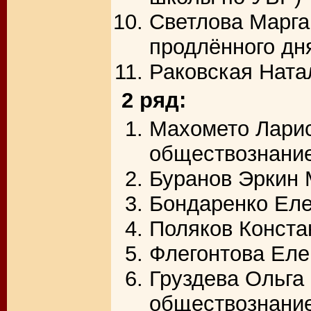
Светлова Марга
продлённого дн
Раковская Ната
2 ряд:
Махомето Ларис
обществознани
Буранов Эркин
Бондаренко Еле
Поляков Конста
Флегонтова Еле
Груздева Ольга
обществознани