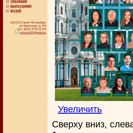
традиции
выпускники
музей
191015 Санкт-Петербург
ул Кирочная, д. 54
тел. (812) 275-21-24
school163@mail.ru
Увеличить
Сверху вниз, слев