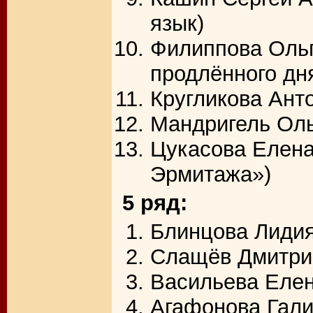
язык)
Филиппова Ольг
продлённого дн
Кругликова Ант
Мандригель Оль
Цукасова Елена
Эрмитажа»)
5 ряд:
Блинцова Лидия
Слащёв Дмитрий
Васильева Еле
Агафонова Гали