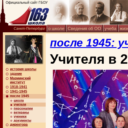
Официальный сайт ГБОУ
о школе
Сведения об ОО
учеба
жиз
Санкт-Петербург
после 1945: 
Учителя в 
история школы
здание
Мариинский
институт
1918-1941
1941-1945
после 1945
школа
учителя
персоналии
ветераны
ученики
документы
директора