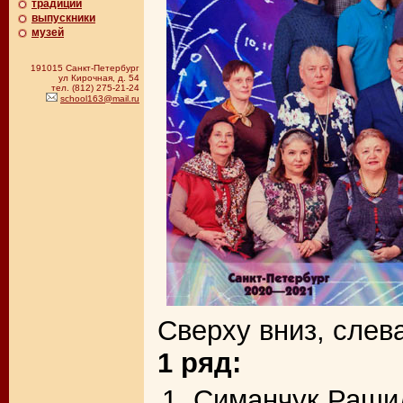
традиции
выпускники
музей
191015 Санкт-Петербург
ул Кирочная, д. 54
тел. (812) 275-21-24
school163@mail.ru
Сверху вниз, слев
1 ряд:
Симанчук Рашид