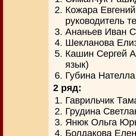
Кожара Евгений
руководитель те
Ананьев Иван Се
Шекланова Елиз
Кашин Сергей А
язык)
Губина Нателла
2 ряд:
Гаврильчик Там
Грудина Светла
Янюк Ольга Юрь
Болдакова Елен