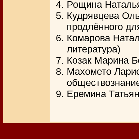
Рощина Наталья
Кудрявцева Оль
продлённого дл
Комарова Натал
литература)
Козак Марина Б
Махомето Ларис
обществознани
Еремина Татьян