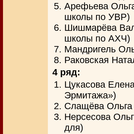
Арефьева Ольга
школы по УВР)
Шишмарёва Вале
школы по АХЧ)
Мандригель Оль
Раковская Ната
4 ряд:
Цукасова Елена
Эрмитажа»)
Слащёва Ольга 
Нерсесова Ольг
для)